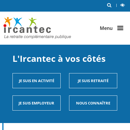
Me
RECHERCHE
L
Aller au
Aller au
Aller au
C
out
contenu
menu
bouton
principal
principal
lecture
et
Menu
contraste
L'Ircantec à vos côtés
JE SUIS EN ACTIVITÉ
JE SUIS RETRAITÉ
JE SUIS EMPLOYEUR
NOUS CONNAÎTRE