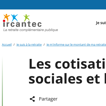
Aller au
Aller au
Aller au
contenu
menu
bouton
principal
principal
lecture
Me
et
Je sui
contraste
prin
Accueil
Je suis à la retraite
Je m'informe sur le montant de ma retrait
Les cotisat
sociales et 
Partager