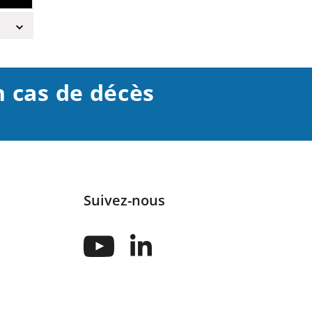
cas de décès
Suivez-nous
Suivez-
Suivez-
nous
nous
sur
sur
Youtube
Linkedin