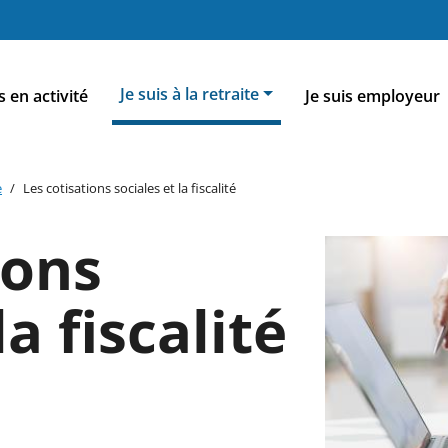
nu
Je suis à la retraite
s en activité
Je suis employeur
cipal
e
Les cotisations sociales et la fiscalité
ions
la fiscalité