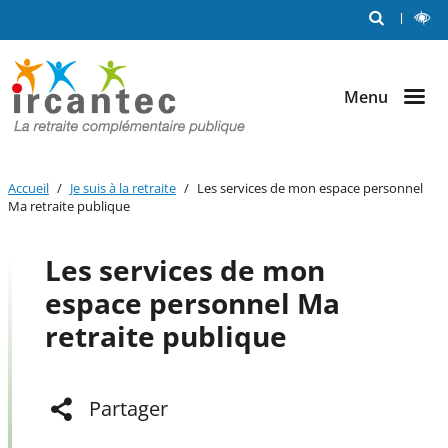
Me
RECHERCHE
L
Aller au
Aller au
Aller au
C
out
contenu
menu
bouton
principal
principal
lecture
et
Menu
contraste
Accueil
Je suis à la retraite
Les services de mon espace personnel
Ma retraite publique
Les services de mon
espace personnel Ma
retraite publique
Partager