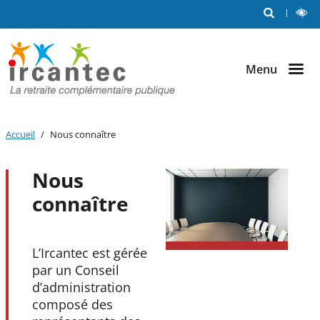
Me
RECHERCHE
L
Aller au
Aller au
Aller au
C
out
contenu
menu
bouton
principal
principal
lecture
et
Menu
contraste
Accueil
Nous connaître
Nous
connaître
L’Ircantec est gérée
par un Conseil
d’administration
composé des