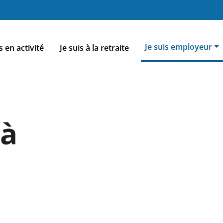
nu
Je suis employeur
s en activité
Je suis à la retraite
cipal
 à