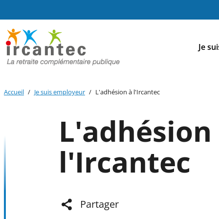
Aller au
Aller au
Aller au
contenu
menu
bouton
principal
principal
lecture
Me
et
Je sui
contraste
prin
Accueil
Je suis employeur
L'adhésion à l'Ircantec
L'adhésion
l'Ircantec
Partager