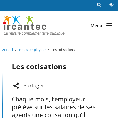
Me
RECHERCHE
L
Aller au
Aller au
Aller au
C
out
contenu
menu
bouton
principal
principal
lecture
et
Menu
contraste
Accueil
Je suis employeur
Les cotisations
Les cotisations
Partager
Chaque mois, l’employeur
prélève sur les salaires de ses
agents une cotisation qu’il