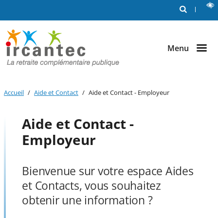
RECHERCHE
Aller au
Aller au
Aller au
M
contenu
menu
bouton
principal
principal
lecture
et
ou
Menu
contraste
Accueil
Aide et Contact
Aide et Contact - Employeur
Aide et Contact -
Employeur
Bienvenue sur votre espace Aides
et Contacts, vous souhaitez
obtenir une information ?