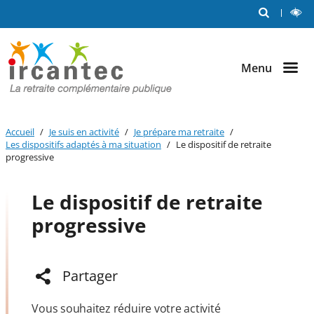
Me
RECHERCHE
L
Aller au
Aller au
Aller au
C
out
contenu
menu
bouton
principal
principal
lecture
et
Menu
contraste
Accueil
Je suis en activité
Je prépare ma retraite
Les dispositifs adaptés à ma situation
Le dispositif de retraite
progressive
Le dispositif de retraite
progressive
Partager
Vous souhaitez réduire votre activité