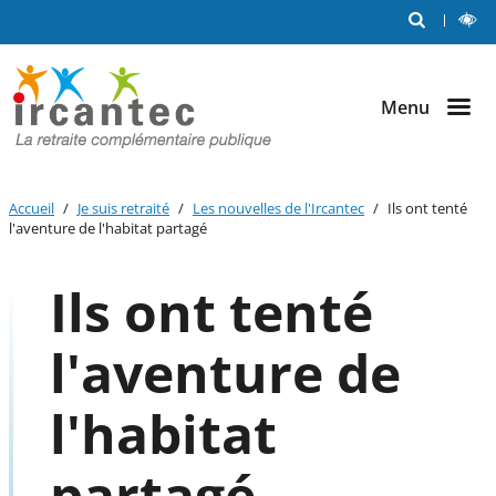
Me
RECHERCHE
L
Aller au
Aller au
Aller au
C
out
contenu
menu
bouton
principal
principal
lecture
et
Menu
contraste
Accueil
Je suis retraité
Les nouvelles de l'Ircantec
Ils ont tenté
l'aventure de l'habitat partagé
Ils ont tenté
l'aventure de
l'habitat
partagé